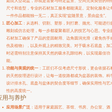
庭院大型花盆，亦或是需要与特定盆景、空间完美契合的特
尺寸和造型，专业的石材加工服务都能满足。定制化服务让
一件作品都能独一无二，真正实现“盆随景意，景由盆生”。
匠心加工
：从选料、切割、塑形，到打磨、抛光、可能进行
雕刻或仿古处理，每一步都凝聚着匠人的技艺与心思。专业
石材加工确保了产品的坚固耐用、边角圆润光滑（避免伤手
伤及植物），以及外观上的精致完美。对于吸水石底盘，加
时还需特别注意保持其天然的吸水孔隙结构，以实现最佳功
能。
功能与美观的统一
：工匠们不仅考虑尺寸形状，更会依据石
的天然纹理进行设计，让每一道纹路都成为盆器的装饰。科
设计排水孔、底盘与盆体的契合度等细节，确保实用性与艺
性的高度统一。
应用与养护
应用场景广泛
：适用于家庭园艺、茶馆、书房、办公室、酒