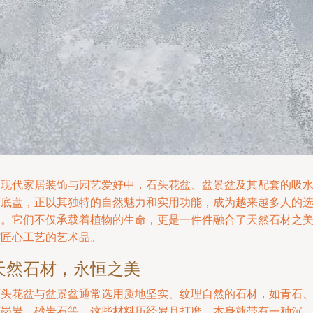
在现代家居装饰与园艺爱好中，石头花盆、盆景盆及其配套的吸
石底盘，正以其独特的自然魅力和实用功能，成为越来越多人的
择。它们不仅承载着植物的生命，更是一件件融合了天然石材之
与匠心工艺的艺术品。
天然石材，永恒之美
石头花盆与盆景盆通常选用质地坚实、纹理自然的石材，如青石
花岗岩、砂岩石等。这些材料历经岁月打磨，本身就带有一种沉