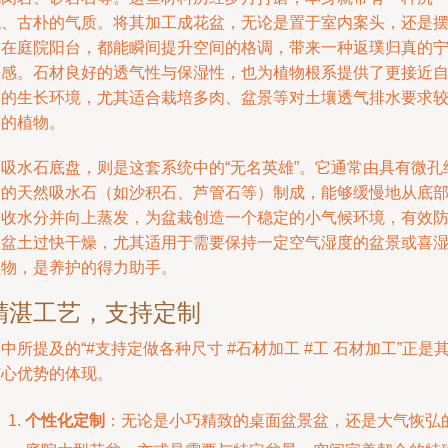
稳、古朴的气质。将其加工成花盆，无论是置于室内案头，还是
放在庭院阳台，都能瞬间提升空间的格调，带来一种返璞归真的
静感。石材良好的透气性与保湿性，也为植物根系提供了更接近
然的生长环境，尤其适合栽培多肉、盆景等对土壤透气排水要求
高的植物。
而吸水石底盘，则是这套系统中的“无名英雄”。它通常由具有微孔
构的天然吸水石（如沙积石、芦管石等）制成，能够缓慢地从底
吸收水分并向上蒸发，为盆栽创造一个稳定的小气候环境，有效
止盆土过快干燥，尤其适用于需要保持一定空气湿度的盆景或喜
植物，是养护的得力助手。
精湛工艺，支持定制
中所提及的“#支持定做各种尺寸 #石材加工 #工 石材加工”正是
核心优势的体现。
个性化定制
：无论是小巧精致的桌面盆景盆，还是大气恢弘